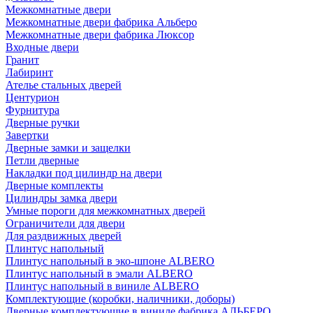
Межкомнатные двери
Межкомнатные двери фабрика Альберо
Межкомнатные двери фабрика Люксор
Входные двери
Гранит
Лабиринт
Ателье стальных дверей
Центурион
Фурнитура
Дверные ручки
Завертки
Дверные замки и защелки
Петли дверные
Накладки под цилиндр на двери
Дверные комплекты
Цилиндры замка двери
Умные пороги для межкомнатных дверей
Ограничители для двери
Для раздвижных дверей
Плинтус напольный
Плинтус напольный в эко-шпоне ALBERO
Плинтус напольный в эмали ALBERO
Плинтус напольный в виниле ALBERO
Комплектующие (коробки, наличники, доборы)
Дверные комплектующие в виниле фабрика АЛЬБЕРО