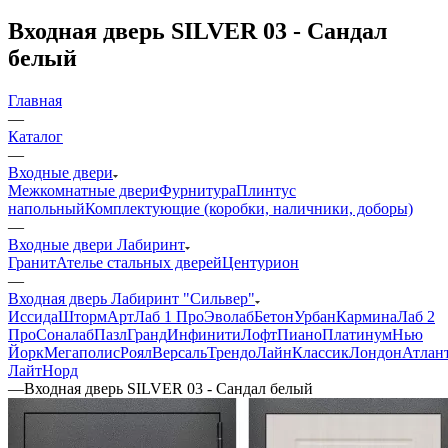
Входная дверь SILVER 03 - Сандал
белый
Главная
—
Каталог
—
Входные двери
Межкомнатные двери
Фурнитура
Плинтус
напольный
Комплектующие (коробки, наличники, доборы)
—
Входные двери Лабиринт
Гранит
Ателье стальных дверей
Центурион
—
Входная дверь Лабиринт "Сильвер"
Иссида
Шторм
Арт
Лаб 1 Про
Эволаб
Бетон
Урбан
Кармина
Лаб 2
Про
Соналаб
Пазл
Гранд
Инфинити
Лофт
Пиано
Платинум
Нью
Йорк
Мегаполис
Роял
Версаль
Трендо
Лайн
Классик
Лондон
Атлан
Лайт
Норд
—
Входная дверь SILVER 03 - Сандал белый