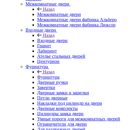
Межкомнатные двери
Назад
Межкомнатные двери
Межкомнатные двери фабрика Альберо
Межкомнатные двери фабрика Люксор
Входные двери
Назад
Входные двери
Гранит
Лабиринт
Ателье стальных дверей
Центурион
Фурнитура
Назад
Фурнитура
Дверные ручки
Завертки
Дверные замки и защелки
Петли дверные
Накладки под цилиндр на двери
Дверные комплекты
Цилиндры замка двери
Умные пороги для межкомнатных дверей
Ограничители для двери
Для раздвижных дверей