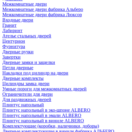
Межкомнатные двери
Межкомнатные двери фабрика Альберо
Межкомнатные двери фабрика Люксор
Входные двери
Гранит
Лабиринт
Ателье стальных дверей
Центурион
Фурнитура
Дверные ручки
Завертки
Дверные замки и защелки
Петли дверные
Накладки под цилиндр на двери
Дверные комплекты
Цилиндры замка двери
Умные пороги для межкомнатных дверей
Ограничители для двери
Для раздвижных дверей
Плинтус напольный
Плинтус напольный в эко-шпоне ALBERO
Плинтус напольный в эмали ALBERO
Плинтус напольный в виниле ALBERO
Комплектующие (коробки, наличники, доборы)
Дверные комплектующие в виниле фабрика АЛЬБЕРО