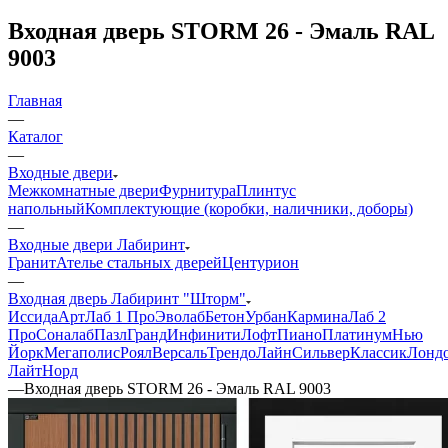
Входная дверь STORM 26 - Эмаль RAL
9003
Главная
—
Каталог
—
Входные двери
Межкомнатные двери
Фурнитура
Плинтус
напольный
Комплектующие (коробки, наличники, доборы)
—
Входные двери Лабиринт
Гранит
Ателье стальных дверей
Центурион
—
Входная дверь Лабиринт "Шторм"
Иссида
Арт
Лаб 1 Про
Эволаб
Бетон
Урбан
Кармина
Лаб 2
Про
Соналаб
Пазл
Гранд
Инфинити
Лофт
Пиано
Платинум
Нью
Йорк
Мегаполис
Роял
Версаль
Трендо
Лайн
Сильвер
Классик
Лонд
Лайт
Норд
—
Входная дверь STORM 26 - Эмаль RAL 9003