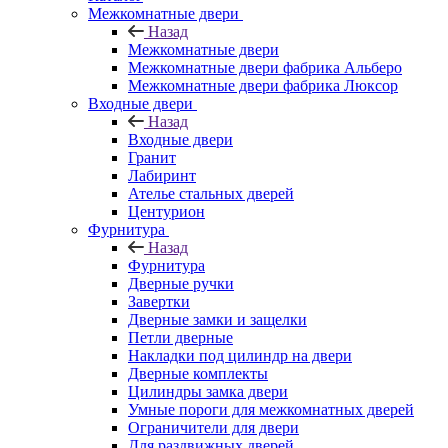
Межкомнатные двери
Назад
Межкомнатные двери
Межкомнатные двери фабрика Альберо
Межкомнатные двери фабрика Люксор
Входные двери
Назад
Входные двери
Гранит
Лабиринт
Ателье стальных дверей
Центурион
Фурнитура
Назад
Фурнитура
Дверные ручки
Завертки
Дверные замки и защелки
Петли дверные
Накладки под цилиндр на двери
Дверные комплекты
Цилиндры замка двери
Умные пороги для межкомнатных дверей
Ограничители для двери
Для раздвижных дверей