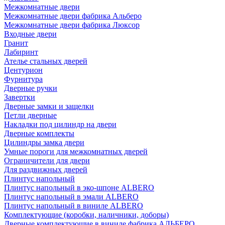
Межкомнатные двери
Межкомнатные двери фабрика Альберо
Межкомнатные двери фабрика Люксор
Входные двери
Гранит
Лабиринт
Ателье стальных дверей
Центурион
Фурнитура
Дверные ручки
Завертки
Дверные замки и защелки
Петли дверные
Накладки под цилиндр на двери
Дверные комплекты
Цилиндры замка двери
Умные пороги для межкомнатных дверей
Ограничители для двери
Для раздвижных дверей
Плинтус напольный
Плинтус напольный в эко-шпоне ALBERO
Плинтус напольный в эмали ALBERO
Плинтус напольный в виниле ALBERO
Комплектующие (коробки, наличники, доборы)
Дверные комплектующие в виниле фабрика АЛЬБЕРО