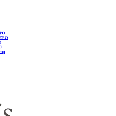
ЕРО
BERO
O
RO
сор